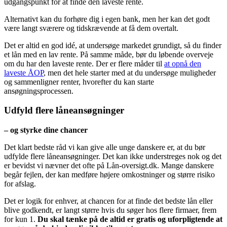
udgangspunkt for at finde den laveste rente.
Alternativt kan du forhøre dig i egen bank, men her kan det godt
være langt sværere og tidskrævende at få dem overtalt.
Det er altid en god idé, at undersøge markedet grundigt, så du finder
et lån med en lav rente. På samme måde, bør du løbende overveje
om du har den laveste rente. Der er flere måder til
at opnå den
laveste ÅOP
, men det hele starter med at du undersøge muligheder
og sammenligner renter, hvorefter du kan starte
ansøgningsprocessen.
Udfyld flere låneansøgninger
– og styrke dine chancer
Det klart bedste råd vi kan give alle unge danskere er, at du bør
udfylde flere låneansøgninger. Det kan ikke understreges nok og det
er bevidst vi nævner det ofte på Lån-oversigt.dk. Mange danskere
begår fejlen, der kan medføre højere omkostninger og større risiko
for afslag.
Det er logik for enhver, at chancen for at finde det bedste lån eller
blive godkendt, er langt større hvis du søger hos flere firmaer, frem
for kun 1.
Du skal tænke på de altid er gratis og uforpligtende at