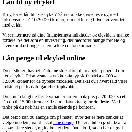
Lån til ny elcykel
Brug for et lån til ny elcykel? Så er du ikke den eneste og med
prisniveauer på 10-20.000 kroner, kan det hurtig blive nødvendigt
med et lån.
Vi ser nærmere på dine finansieringsmuligheder og elcyklens mange
fordele. Se det som en investering, der medfører mange fordele og
lavere omkostninger på en række centrale områder.
Lån penge til elcykel online
Du er sikkert havnet på denne side, fordi du mangler penge til din
nye elcykel. Prisniveauet strækker sig typisk fra cirka 4.000 –
32.000 kroner for de dyreste modeller. Det skal du i hvert fald være
indstillet på, hvis du går efter topkvalitet.
Du kan få langt de fleste varianter for en makspris på 20.000, så et
lån op til 15.000 kroner vil være tilstrækkelig for de fleste. Med
tanke på du nok har en smule stående på kontoen.
Det beløb kan du ansøge om på nettet, hvor der er flere banker at
vælge imellem, når du skal
låne penge
. Det er altid en god idé at få
ansøgt flere steder, og indhentet flere lånetilbud, så du har et godt