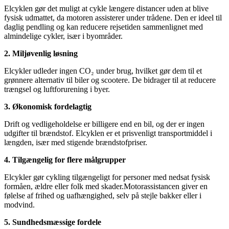
Elcyklen gør det muligt at cykle længere distancer uden at blive
fysisk udmattet, da motoren assisterer under trådene. Den er ideel til
daglig pendling og kan reducere rejsetiden sammenlignet med
almindelige cykler, især i byområder.
2. Miljøvenlig løsning
Elcykler udleder ingen CO₂ under brug, hvilket gør dem til et
grønnere alternativ til biler og scootere. De bidrager til at reducere
trængsel og luftforurening i byer.
3. Økonomisk fordelagtig
Drift og vedligeholdelse er billigere end en bil, og der er ingen
udgifter til brændstof. Elcyklen er et prisvenligt transportmiddel i
længden, især med stigende brændstofpriser.
4. Tilgængelig for flere målgrupper
Elcykler gør cykling tilgængeligt for personer med nedsat fysisk
formåen, ældre eller folk med skader.Motorassistancen giver en
følelse af frihed og uafhængighed, selv på stejle bakker eller i
modvind.
5. Sundhedsmæssige fordele