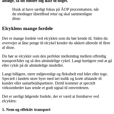
ansøge, så du binder dig ikke til noget.
Husk at have særligt fokus på ÅOP procentsatsen, når
du modtager lånetilbud retur og skal sammenligne
disse.
Elcyklens mange fordele
Der er mange fordele ved elcyklen som du bør kende til. Siden du
overvejer at låne penge til elcykel kender du sikkert allerede til flere
af disse.
Du bør se elcykler som den perfekte mellemting mellem offentlig
transport/biler og så den almindelige cykel. Langt hurtigere end at gå
eller cykle på de almindelige modeller.
Langt billigere, mere miljøvenligt og fleksibelt end biler eller toge.
Specielt i landets store byer med tæt trafik og korte afstande til
kunder eller samarbejdspartnere. Dertil kommer at specielt
virksomheder kan sende et godt signal til omverdenen.
Det er særligt følgende fordele, der er værd at fremhæve ved
elcyklen:
1. Nem og effektiv transport