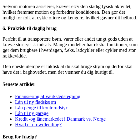
Selvom motoren assisterer, kræver elcyklen stadig fysisk aktivitet,
hvilket fremmer motion og forbedrer konditionen. Den gør det
muligt for folk at cykle oftere og længere, hvilket gavner dit helbred.
6. Praktisk til daglig brug
Perfekt til at transportere børn, varer eller andet tungt gods uden at
kræve stor fysisk indsats. Mange modeller har ekstra funktioner, som
gør dem brugbare i hverdagen, f.eks. ladcykler eller cykler med stor
rækkevidde.
Den eneste ulempe er faktisk at du skal bruge strøm og derfor skal
have det i baghovedet, men det vænner du dig hurtigt til.
Seneste artikler
Finansiering af værkstedsregning
Lån til ny fladskærm
Lån penge til kontorudstyr
Lån til ny garage
Kredit -og lånemarkedet i Danmark vs. Norge
Hvad er crowdlending?
Brug for hjælp?